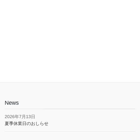
入口は1階でバリアフリー。車椅子やベビーカーでも安心してご利
用いただけます。子育て応援とうきょうパスポート協賛店・駐車
場あり(pm5:00まで）
News
2026年7月13日
夏季休業日のおしらせ