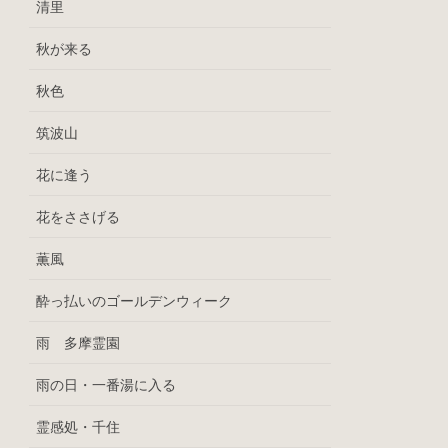
清里
秋が来る
秋色
筑波山
花に逢う
花をささげる
薫風
酔っ払いのゴールデンウィーク
雨 多摩霊園
雨の日・一番湯に入る
霊感処・千住