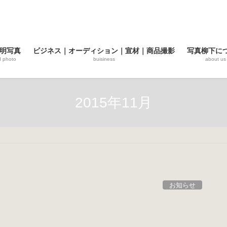
明写真
ビジネス｜オーディション｜宣材｜商品撮影
写真柳下に
d photo
buisiness
about us
2015年11月
お知らせ