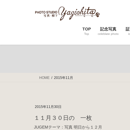
コ
ナ
ン
ビ
テ
ゲ
ン
ー
TOP
記念写真
証
ツ
シ
Top
celeblate photo
i
へ
ョ
ス
ン
キ
に
ッ
移
プ
動
HOME
2015年11月
2015年11月30日
１１月３０日の 一枚
JUGEMテーマ：写真 明日から１２月