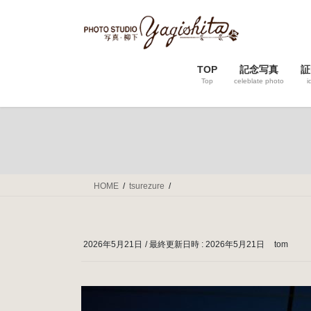
コ
ナ
ン
ビ
テ
ゲ
ン
ー
TOP
記念写真
証
ツ
シ
Top
celeblate photo
i
へ
ョ
ス
ン
キ
に
ッ
移
プ
動
HOME
tsurezure
2026年5月21日
/ 最終更新日時 :
2026年5月21日
tom