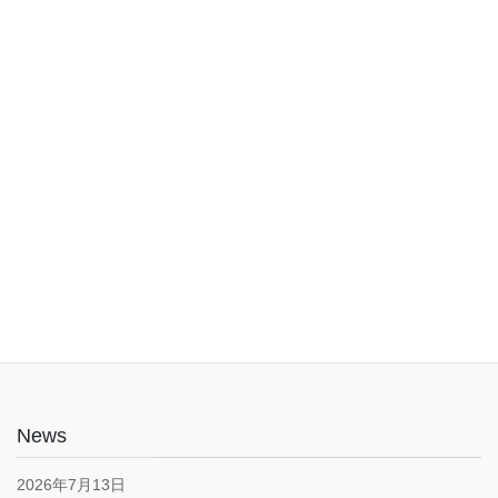
入口は1階でバリアフリー。車椅子やベビーカーでも安心してご利
用いただけます。子育て応援とうきょうパスポート協賛店・駐車
場あり(pm5:00まで）
News
2026年7月13日