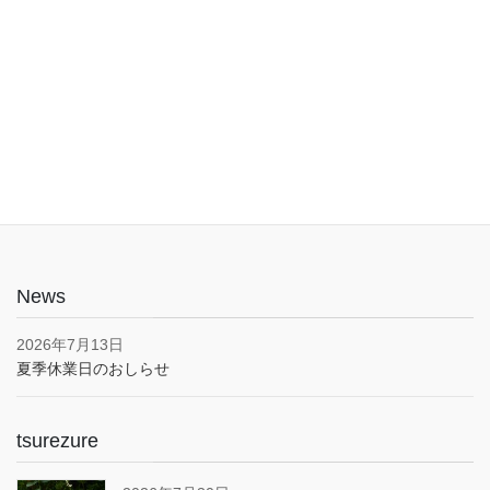
入口は1階でバリアフリー。車椅子やベビーカーでも安心してご利
用いただけます。子育て応援とうきょうパスポート協賛店・駐車
場あり(pm5:00まで）
News
2026年7月13日
夏季休業日のおしらせ
tsurezure