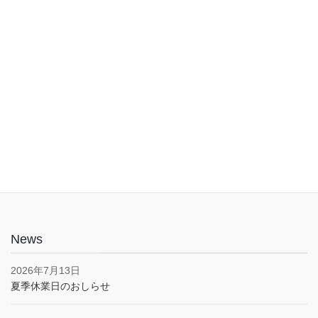
入口は1階でバリアフリー。車椅子やベビーカーでも安心してご利
用いただけます。子育て応援とうきょうパスポート協賛店・駐車
場あり(pm5:00まで）
News
2026年7月13日
夏季休業日のおしらせ