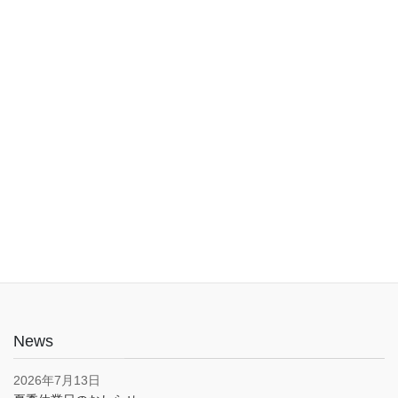
入口は1階でバリアフリー。車椅子やベビーカーでも安心してご利
用いただけます。子育て応援とうきょうパスポート協賛店・駐車
場あり(pm5:00まで）
News
2026年7月13日