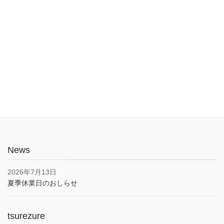
入口は1階でバリアフリー。車椅子やベビーカーでも安心してご利
用いただけます。子育て応援とうきょうパスポート協賛店・駐車
場あり(pm5:00まで）
News
2026年7月13日
夏季休業日のおしらせ
tsurezure