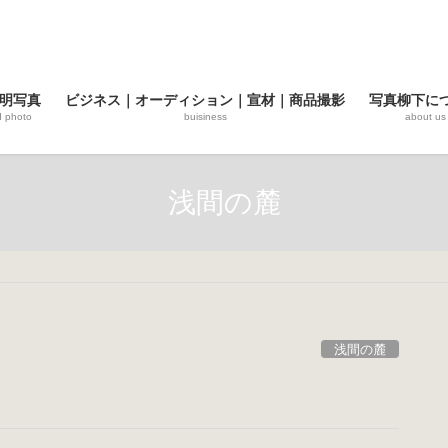
明写真
ビジネス｜オーディション｜宣材｜商品撮影
写真柳下に
d photo
buisiness
about us
浅間の麓
浅間の麓