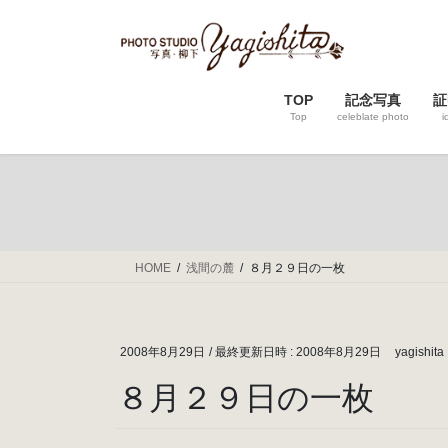
コ
ナ
ン
ビ
テ
ゲ
ン
ー
TOP
記念写真
証
ツ
シ
Top
celeblate photo
i
へ
ョ
ス
ン
キ
に
ッ
移
プ
動
HOME
浅間の麓
８月２９日の一枚
2008年8月29日
/ 最終更新日時 :
2008年8月29日
yagishita
８月２９日の一枚