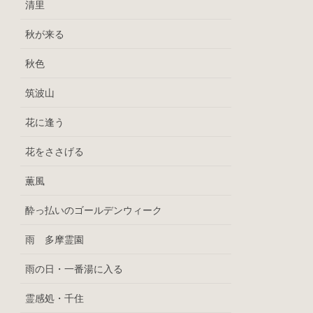
清里
秋が来る
秋色
筑波山
花に逢う
花をささげる
薫風
酔っ払いのゴールデンウィーク
雨 多摩霊園
雨の日・一番湯に入る
霊感処・千住