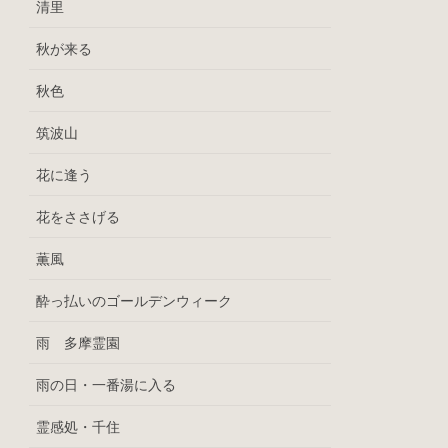
清里
秋が来る
秋色
筑波山
花に逢う
花をささげる
薫風
酔っ払いのゴールデンウィーク
雨 多摩霊園
雨の日・一番湯に入る
霊感処・千住