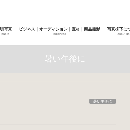
明写真
ビジネス｜オーディション｜宣材｜商品撮影
写真柳下に
d photo
buisiness
about us
暑い午後に
暑い午後に