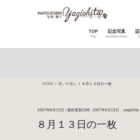
コ
ナ
ン
ビ
テ
ゲ
ン
ー
TOP
記念写真
証
ツ
シ
Top
celeblate photo
i
へ
ョ
ス
ン
キ
に
ッ
移
プ
動
HOME
暑い午後に
８月１３日の一枚
2007年8月13日
/ 最終更新日時 :
2007年8月13日
yagishita
８月１３日の一枚