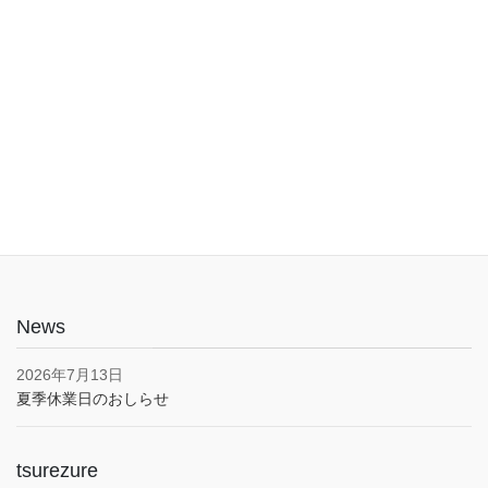
入口は1階でバリアフリー。車椅子やベビーカーでも安心してご利
用いただけます。子育て応援とうきょうパスポート協賛店・駐車
場あり(pm5:00まで）
News
2026年7月13日
夏季休業日のおしらせ
tsurezure