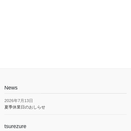
入口は1階でバリアフリー。車椅子やベビーカーでも安心してご利
用いただけます。子育て応援とうきょうパスポート協賛店・駐車
場あり(pm5:00まで）
News
2026年7月13日
夏季休業日のおしらせ
tsurezure