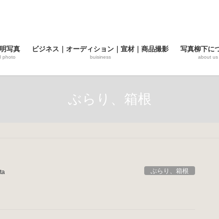
明写真
ビジネス｜オーディション｜宣材｜商品撮影
写真柳下に
d photo
buisiness
about us
ぶらり、箱根
ぶらり、箱根
ta