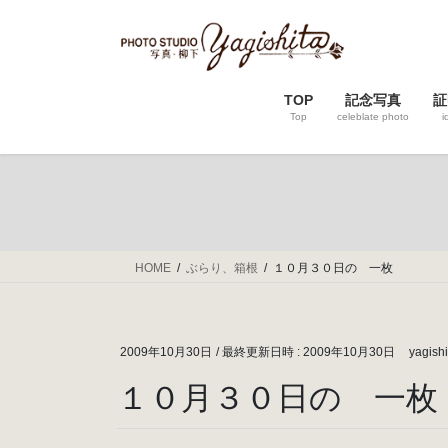
コ
ナ
ン
ビ
テ
ゲ
ン
ー
TOP
記念写真
証
ツ
シ
Top
celeblate photo
i
へ
ョ
ス
ン
キ
に
ッ
移
プ
動
HOME
ぶらり、箱根
１０月３０日の 一枚
2009年10月30日
/ 最終更新日時 :
2009年10月30日
yagishi
１０月３０日の 一枚