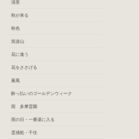
清里
秋が来る
秋色
筑波山
花に逢う
花をささげる
薫風
酔っ払いのゴールデンウィーク
雨 多摩霊園
雨の日・一番湯に入る
霊感処・千住