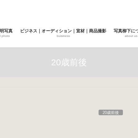
明写真
ビジネス｜オーディション｜宣材｜商品撮影
写真柳下に
d photo
buisiness
about us
20歳前後
20歳前後