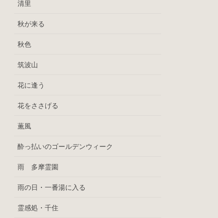
清里
秋が来る
秋色
筑波山
花に逢う
花をささげる
薫風
酔っ払いのゴールデンウィーク
雨 多摩霊園
雨の日・一番湯に入る
霊感処・千住