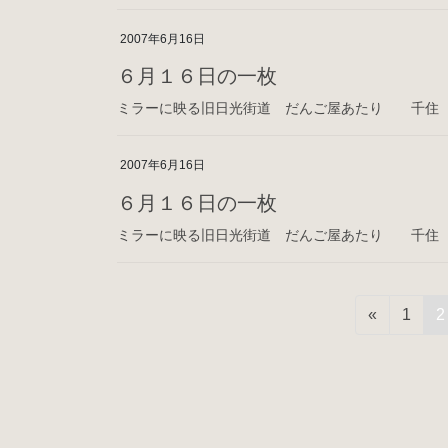
2007年6月16日
６月１６日の一枚
ミラーに映る旧日光街道 だんご屋あたり 千住
2007年6月16日
６月１６日の一枚
ミラーに映る旧日光街道 だんご屋あたり 千住
投
固
«
1
2
稿
定
ペ
の
ー
ペ
ジ
ー