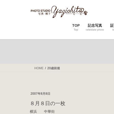
コ
ナ
ン
ビ
テ
ゲ
ン
ー
TOP
記念写真
証
ツ
シ
Top
celeblate photo
i
へ
ョ
ス
ン
キ
に
ッ
移
プ
動
HOME
20歳前後
2007年8月8日
８月８日の一枚
横浜 中華街