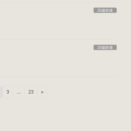
20歳前後
20歳前後
固
固
固
3
…
23
»
定
定
定
ペ
ペ
ペ
ー
ー
ー
ジ
ジ
ジ