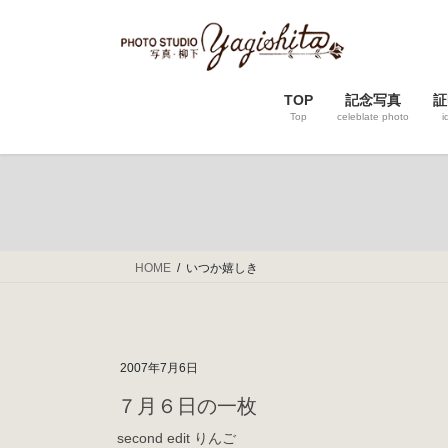
コ
ナ
ン
ビ
テ
ゲ
ン
ー
TOP
記念写真
証
ツ
シ
Top
celeblate photo
i
へ
ョ
ス
ン
キ
に
ッ
移
プ
動
HOME
いつか嬉しき
2007年7月6日
７月６日の一枚
second edit りんご