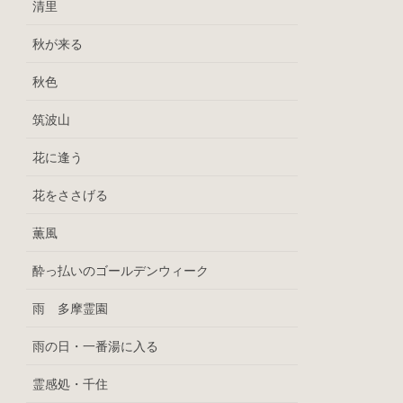
清里
秋が来る
秋色
筑波山
花に逢う
花をささげる
薫風
酔っ払いのゴールデンウィーク
雨 多摩霊園
雨の日・一番湯に入る
霊感処・千住