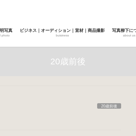
明写真
ビジネス｜オーディション｜宣材｜商品撮影
写真柳下に
d photo
buisiness
about us
20歳前後
20歳前後