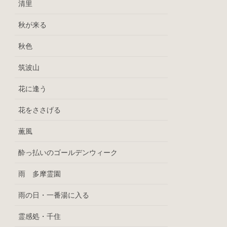
清里
秋が来る
秋色
筑波山
花に逢う
花をささげる
薫風
酔っ払いのゴールデンウィーク
雨 多摩霊園
雨の日・一番湯に入る
霊感処・千住