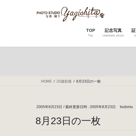
コ
ナ
ン
ビ
テ
ゲ
ン
ー
TOP
記念写真
証
ツ
シ
Top
celeblate photo
i
へ
ョ
ス
ン
キ
に
ッ
移
プ
動
HOME
20歳前後
8月23日の一枚
2005年8月23日
/ 最終更新日時 :
2005年8月23日
tsutomu
8月23日の一枚