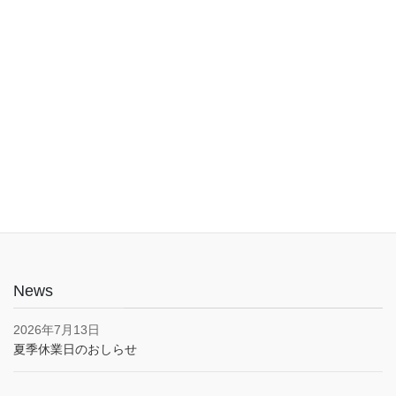
入口は1階でバリアフリー。車椅子やベビーカーでも安心してご利
用いただけます。子育て応援とうきょうパスポート協賛店・駐車
場あり(pm5:00まで）
News
2026年7月13日
夏季休業日のおしらせ