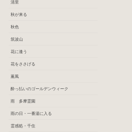
清里
秋が来る
秋色
筑波山
花に逢う
花をささげる
薫風
酔っ払いのゴールデンウィーク
雨 多摩霊園
雨の日・一番湯に入る
霊感処・千住