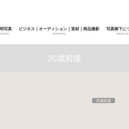
明写真
ビジネス｜オーディション｜宣材｜商品撮影
写真柳下に
d photo
buisiness
about us
20歳前後
20歳前後