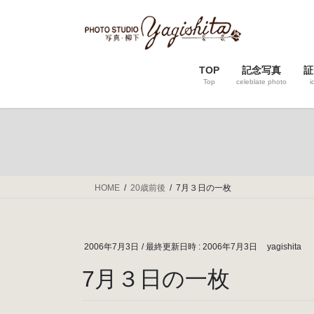
コ
ナ
ン
ビ
テ
ゲ
ン
ー
TOP
記念写真
証
ツ
シ
Top
celeblate photo
i
へ
ョ
ス
ン
キ
に
ッ
移
プ
動
HOME
20歳前後
7月３日の一枚
2006年7月3日
/ 最終更新日時 :
2006年7月3日
yagishita
7月３日の一枚