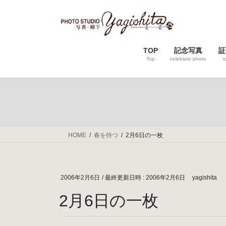
コ
ナ
ン
ビ
テ
ゲ
ン
ー
TOP
記念写真
証
ツ
シ
Top
celeblate photo
i
へ
ョ
ス
ン
キ
に
ッ
移
プ
動
HOME
春を待つ
2月6日の一枚
2006年2月6日
/ 最終更新日時 :
2006年2月6日
yagishita
2月6日の一枚