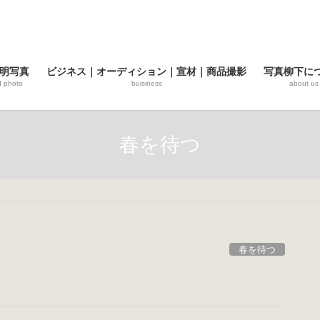
明写真
ビジネス｜オーディション｜宣材｜商品撮影
写真柳下に
d photo
buisiness
about us
春を待つ
春を待つ