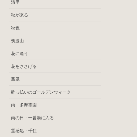
清里
秋が来る
秋色
筑波山
花に逢う
花をささげる
薫風
酔っ払いのゴールデンウィーク
雨 多摩霊園
雨の日・一番湯に入る
霊感処・千住