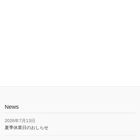
入口は1階でバリアフリー。車椅子やベビーカーでも安心してご利
用いただけます。子育て応援とうきょうパスポート協賛店・駐車
場あり(pm5:00まで）
News
2026年7月13日
夏季休業日のおしらせ