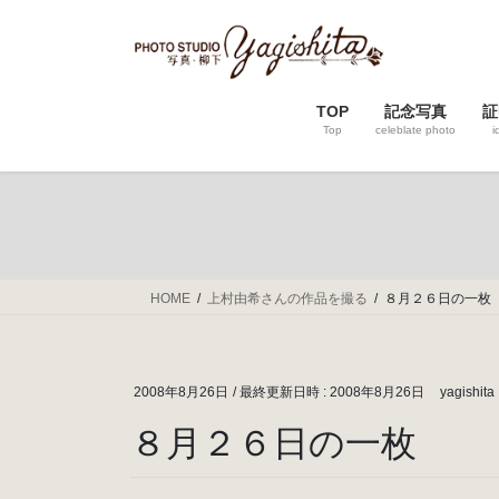
コ
ナ
ン
ビ
テ
ゲ
ン
ー
TOP
記念写真
証
ツ
シ
Top
celeblate photo
i
へ
ョ
ス
ン
キ
に
ッ
移
プ
動
HOME
上村由希さんの作品を撮る
８月２６日の一枚
2008年8月26日
/ 最終更新日時 :
2008年8月26日
yagishita
８月２６日の一枚