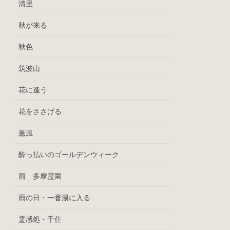
清里
秋が来る
秋色
筑波山
花に逢う
花をささげる
薫風
酔っ払いのゴールデンウィーク
雨 多摩霊園
雨の日・一番湯に入る
霊感処・千住