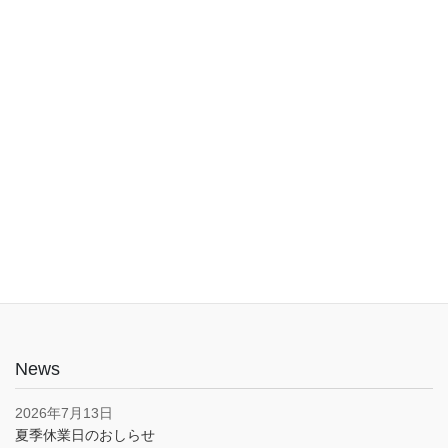
入口は1階でバリアフリー。車椅子やベビーカーでも安心してご利
用いただけます。子育て応援とうきょうパスポート協賛店・駐車
場あり(pm5:00まで）
News
2026年7月13日
夏季休業日のおしらせ