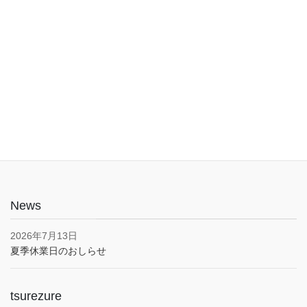
入口は1階でバリアフリー。車椅子やベビーカーでも安心してご利
用いただけます。子育て応援とうきょうパスポート協賛店・駐車
場あり(pm5:00まで）
News
2026年7月13日
夏季休業日のおしらせ
tsurezure