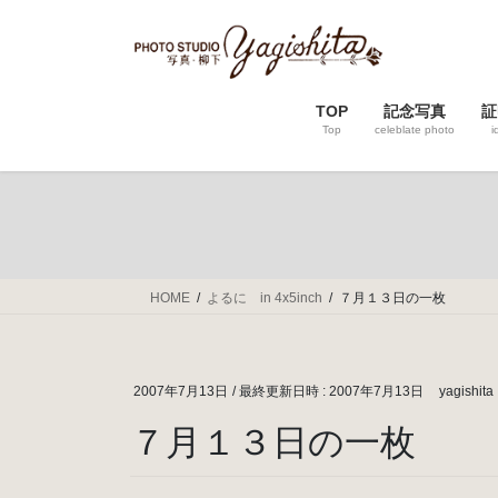
コ
ナ
ン
ビ
テ
ゲ
ン
ー
TOP
記念写真
証
ツ
シ
Top
celeblate photo
i
へ
ョ
ス
ン
キ
に
ッ
移
プ
動
HOME
よるに in 4x5inch
７月１３日の一枚
2007年7月13日
/ 最終更新日時 :
2007年7月13日
yagishita
７月１３日の一枚