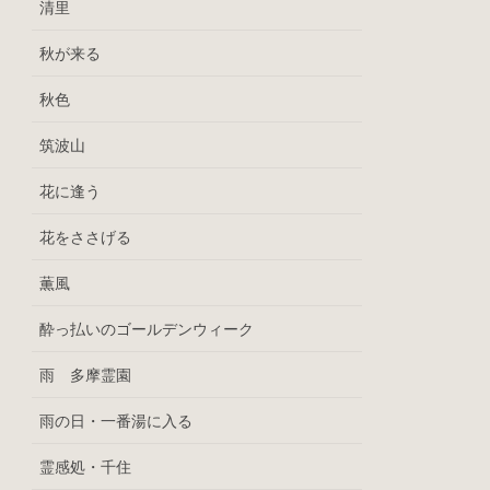
清里
秋が来る
秋色
筑波山
花に逢う
花をささげる
薫風
酔っ払いのゴールデンウィーク
雨 多摩霊園
雨の日・一番湯に入る
霊感処・千住