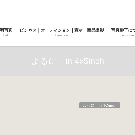
明写真
ビジネス｜オーディション｜宣材｜商品撮影
写真柳下に
d photo
buisiness
about us
よるに in 4x5inch
よるに in 4x5inch