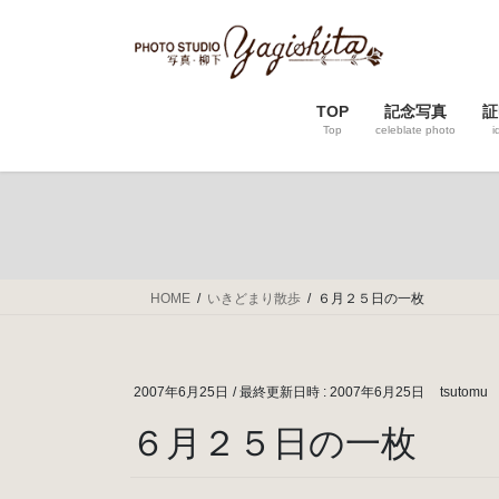
コ
ナ
ン
ビ
テ
ゲ
ン
ー
TOP
記念写真
証
ツ
シ
Top
celeblate photo
i
へ
ョ
ス
ン
キ
に
ッ
移
プ
動
HOME
いきどまり散歩
６月２５日の一枚
2007年6月25日
/ 最終更新日時 :
2007年6月25日
tsutomu
６月２５日の一枚