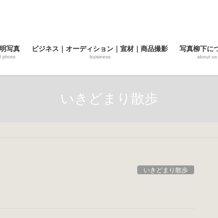
明写真
ビジネス｜オーディション｜宣材｜商品撮影
写真柳下に
d photo
buisiness
about us
いきどまり散歩
いきどまり散歩