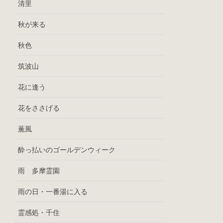
清里
秋が来る
秋色
筑波山
花に逢う
花をささげる
薫風
酔っ払いのゴールデンウィーク
雨 多摩霊園
雨の日・一番湯に入る
霊感処・千住