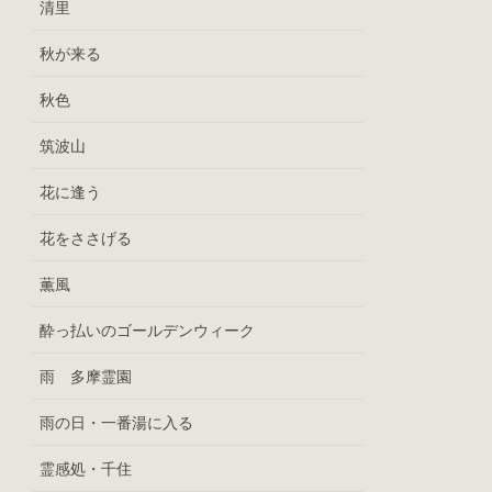
清里
秋が来る
秋色
筑波山
花に逢う
花をささげる
薫風
酔っ払いのゴールデンウィーク
雨 多摩霊園
雨の日・一番湯に入る
霊感処・千住