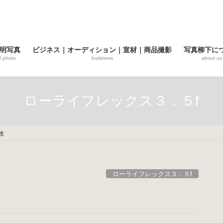
明写真
ビジネス｜オーディション｜宣材｜商品撮影
写真柳下に
d photo
buisiness
about us
ローライフレックス３．５f
枚
ローライフレックス３．５f