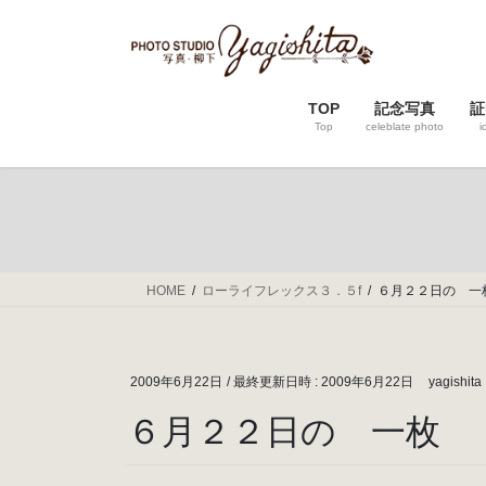
コ
ナ
ン
ビ
テ
ゲ
ン
ー
TOP
記念写真
証
ツ
シ
Top
celeblate photo
i
へ
ョ
ス
ン
キ
に
ッ
移
プ
動
HOME
ローライフレックス３．５f
６月２２日の 一
2009年6月22日
/ 最終更新日時 :
2009年6月22日
yagishita
６月２２日の 一枚