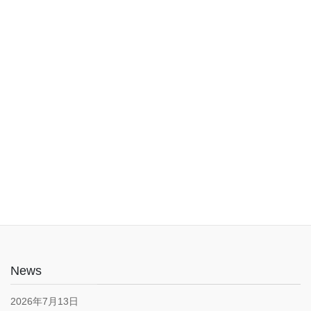
入口は1階でバリアフリー。車椅子やベビーカーでも安心してご利
用いただけます。子育て応援とうきょうパスポート協賛店・駐車
場あり(pm5:00まで）
News
2026年7月13日