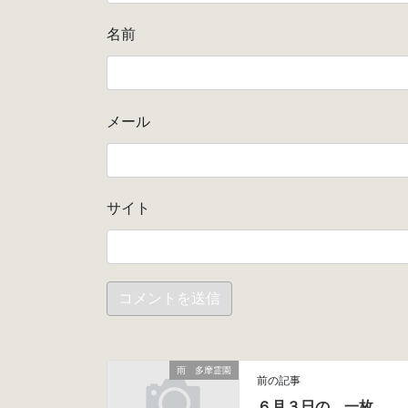
名前
メール
サイト
雨 多摩霊園
前の記事
６月３日の 一枚