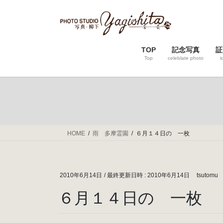
コ
ナ
ン
ビ
テ
ゲ
ン
ー
TOP
記念写真
証
ツ
シ
Top
celeblate photo
i
へ
ョ
ス
ン
キ
に
ッ
移
プ
動
HOME
雨 多摩霊園
６月１４日の 一枚
2010年6月14日
/ 最終更新日時 :
2010年6月14日
tsutomu
６月１４日の 一枚