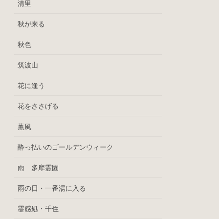
清里
秋が来る
秋色
筑波山
花に逢う
花をささげる
薫風
酔っ払いのゴールデンウィーク
雨 多摩霊園
雨の日・一番湯に入る
霊感処・千住