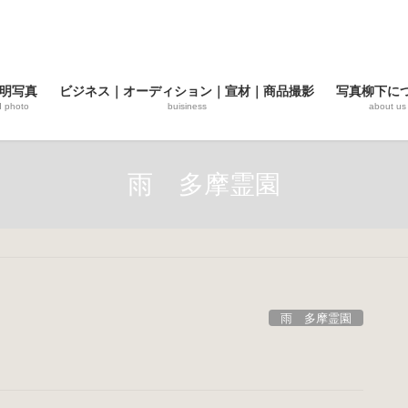
明写真
ビジネス｜オーディション｜宣材｜商品撮影
写真柳下に
d photo
buisiness
about us
雨 多摩霊園
雨 多摩霊園