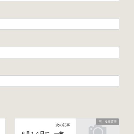
雨 多摩霊園
次の記事
６月１４日の 一枚