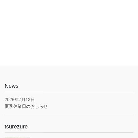
入口は1階でバリアフリー。車椅子やベビーカーでも安心してご利
用いただけます。子育て応援とうきょうパスポート協賛店・駐車
場あり(pm5:00まで）
News
2026年7月13日
夏季休業日のおしらせ
tsurezure