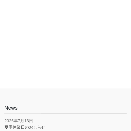
入口は1階でバリアフリー。車椅子やベビーカーでも安心してご利
用いただけます。子育て応援とうきょうパスポート協賛店・駐車
場あり(pm5:00まで）
News
2026年7月13日
夏季休業日のおしらせ