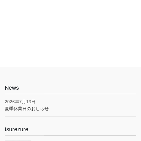
入口は1階でバリアフリー。車椅子やベビーカーでも安心してご利
用いただけます。子育て応援とうきょうパスポート協賛店・駐車
場あり(pm5:00まで）
News
2026年7月13日
夏季休業日のおしらせ
tsurezure