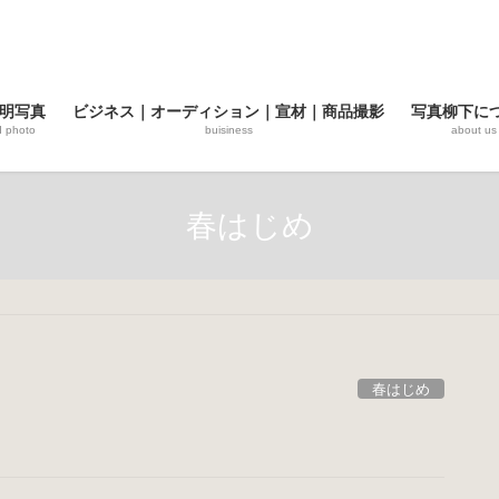
明写真
ビジネス｜オーディション｜宣材｜商品撮影
写真柳下に
d photo
buisiness
about us
春はじめ
春はじめ