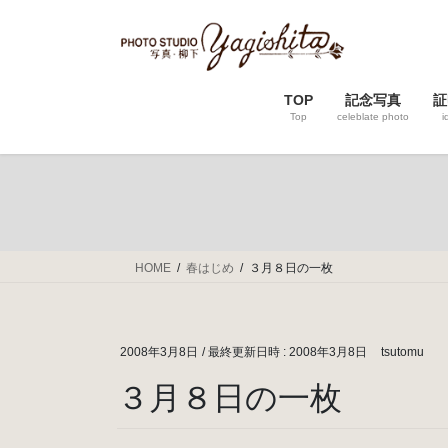
コ
ナ
ン
ビ
テ
ゲ
ン
ー
TOP
記念写真
証
ツ
シ
Top
celeblate photo
i
へ
ョ
ス
ン
キ
に
ッ
移
プ
動
HOME
春はじめ
３月８日の一枚
2008年3月8日
/ 最終更新日時 :
2008年3月8日
tsutomu
３月８日の一枚