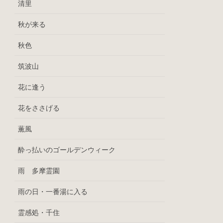
清里
秋が来る
秋色
筑波山
花に逢う
花をささげる
薫風
酔っ払いのゴールデンウィーク
雨 多摩霊園
雨の日・一番湯に入る
霊感処・千住