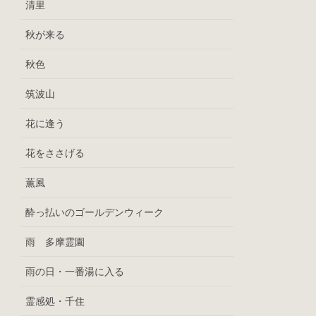
清里
秋が来る
秋色
筑波山
花に逢う
花をささげる
薫風
酔っ払いのゴールデンウィーク
雨 多摩霊園
雨の日・一番湯に入る
霊感処・千住