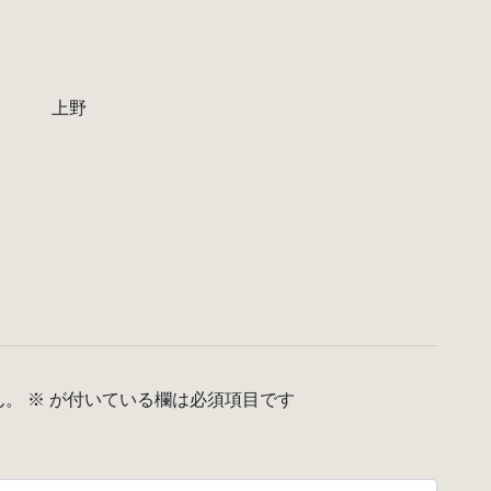
館 上野
ん。
※
が付いている欄は必須項目です