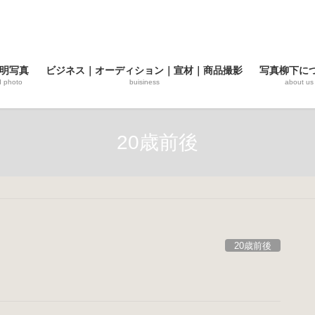
明写真
ビジネス｜オーディション｜宣材｜商品撮影
写真柳下に
d photo
buisiness
about us
20歳前後
20歳前後