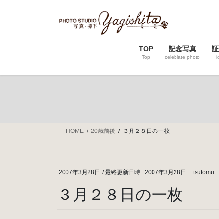
コ
ナ
ン
ビ
テ
ゲ
ン
ー
TOP
記念写真
証
ツ
シ
Top
celeblate photo
i
へ
ョ
ス
ン
キ
に
ッ
移
プ
動
HOME
20歳前後
３月２８日の一枚
2007年3月28日
/ 最終更新日時 :
2007年3月28日
tsutomu
３月２８日の一枚