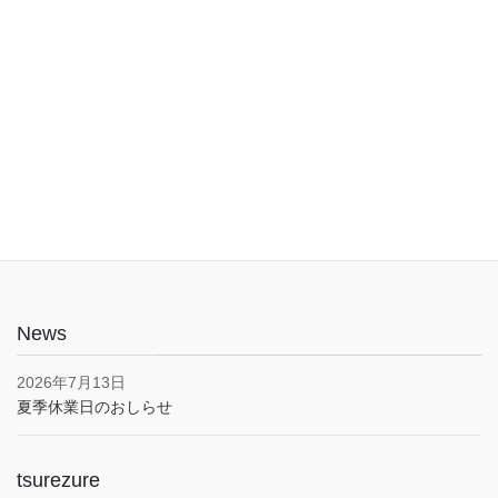
入口は1階でバリアフリー。車椅子やベビーカーでも安心してご利
用いただけます。子育て応援とうきょうパスポート協賛店・駐車
場あり(pm5:00まで）
News
2026年7月13日
夏季休業日のおしらせ
tsurezure