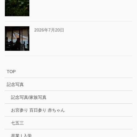
2026年7月20日
TOP
記念写真
記念写真/家族写真
お宮参り 百日参り 赤ちゃん
七五三
卒業 | 入学