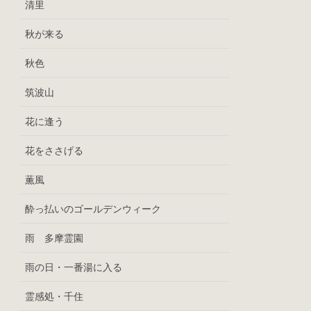
清里
秋が来る
秋色
筑波山
花に逢う
花をささげる
薫風
酔っ払いのゴールデンウィーク
雨 多摩霊園
雨の日・一番湯に入る
霊感処・千住