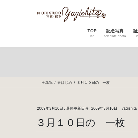
コ
ナ
ン
ビ
テ
ゲ
ン
ー
TOP
記念写真
証
ツ
シ
Top
celeblate photo
i
へ
ョ
ス
ン
キ
に
ッ
移
プ
動
HOME
春はじめ
３月１０日の 一枚
2009年3月10日
/ 最終更新日時 :
2009年3月10日
yagishita
３月１０日の 一枚