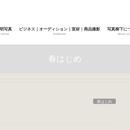
明写真
ビジネス｜オーディション｜宣材｜商品撮影
写真柳下に
d photo
buisiness
about us
春はじめ
春はじめ