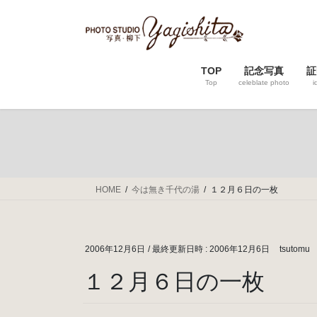
コ
ナ
ン
ビ
テ
ゲ
ン
ー
TOP
記念写真
証
ツ
シ
Top
celeblate photo
i
へ
ョ
ス
ン
キ
に
ッ
移
プ
動
HOME
今は無き千代の湯
１２月６日の一枚
2006年12月6日
/ 最終更新日時 :
2006年12月6日
tsutomu
１２月６日の一枚