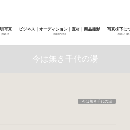
明写真
ビジネス｜オーディション｜宣材｜商品撮影
写真柳下に
d photo
buisiness
about us
今は無き千代の湯
今は無き千代の湯