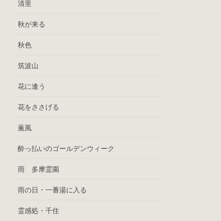
清里
秋が来る
秋色
筑波山
花に逢う
花をささげる
薫風
酔っ払いのゴールデンウィーク
雨 多摩霊園
雨の日・一番湯に入る
霊感処・千住