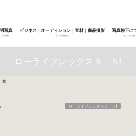
明写真
ビジネス｜オーディション｜宣材｜商品撮影
写真柳下に
d photo
buisiness
about us
ローライフレックス３．５f
一枚
ローライフレックス３．５f
u