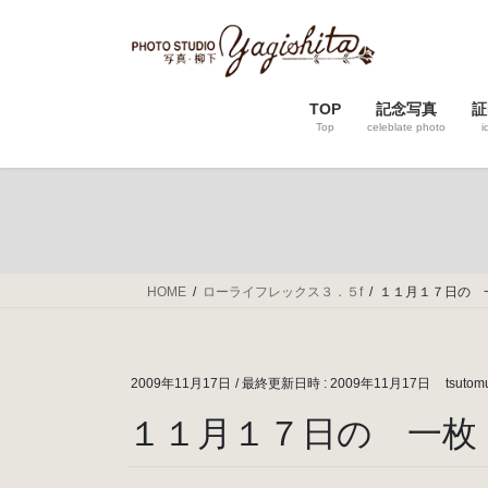
コ
ナ
ン
ビ
テ
ゲ
ン
ー
TOP
記念写真
証
ツ
シ
Top
celeblate photo
i
へ
ョ
ス
ン
キ
に
ッ
移
プ
動
HOME
ローライフレックス３．５f
１１月１７日の 
2009年11月17日
/ 最終更新日時 :
2009年11月17日
tsutom
１１月１７日の 一枚