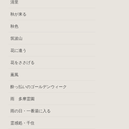
清里
秋が来る
秋色
筑波山
花に逢う
花をささげる
薫風
酔っ払いのゴールデンウィーク
雨 多摩霊園
雨の日・一番湯に入る
霊感処・千住