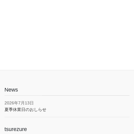
入口は1階でバリアフリー。車椅子やベビーカーでも安心してご利
用いただけます。子育て応援とうきょうパスポート協賛店・駐車
場あり(pm5:00まで）
News
2026年7月13日
夏季休業日のおしらせ
tsurezure