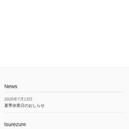
入口は1階でバリアフリー。車椅子やベビーカーでも安心してご利
用いただけます。子育て応援とうきょうパスポート協賛店・駐車
場あり(pm5:00まで）
News
2026年7月13日
夏季休業日のおしらせ
tsurezure