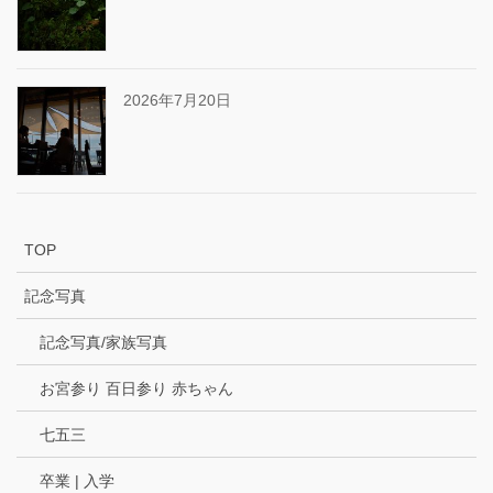
2026年7月20日
TOP
記念写真
記念写真/家族写真
お宮参り 百日参り 赤ちゃん
七五三
卒業 | 入学