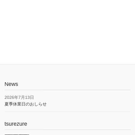
入口は1階でバリアフリー。車椅子やベビーカーでも安心してご利
用いただけます。子育て応援とうきょうパスポート協賛店・駐車
場あり(pm5:00まで）
News
2026年7月13日
夏季休業日のおしらせ
tsurezure