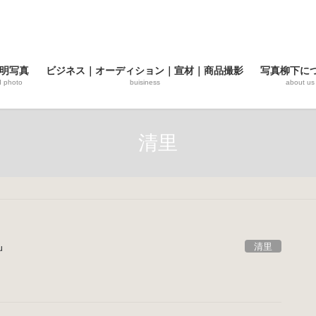
明写真
ビジネス｜オーディション｜宣材｜商品撮影
写真柳下に
d photo
buisiness
about us
清里
清里
u