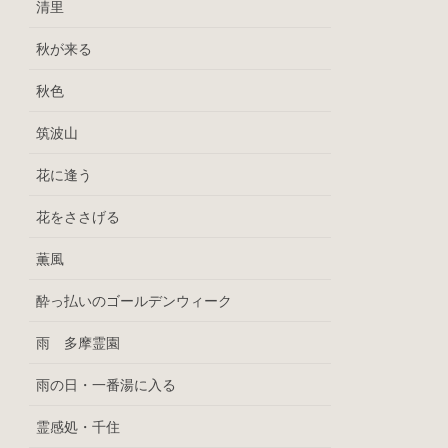
清里
秋が来る
秋色
筑波山
花に逢う
花をささげる
薫風
酔っ払いのゴールデンウィーク
雨 多摩霊園
雨の日・一番湯に入る
霊感処・千住