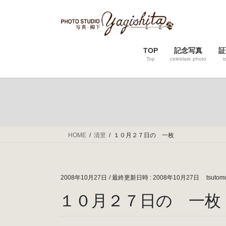
コ
ナ
ン
ビ
テ
ゲ
ン
ー
TOP
記念写真
証
ツ
シ
Top
celeblate photo
i
へ
ョ
ス
ン
キ
に
ッ
移
プ
動
HOME
清里
１０月２７日の 一枚
2008年10月27日
/ 最終更新日時 :
2008年10月27日
tsutom
１０月２７日の 一枚