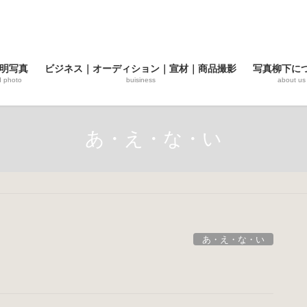
明写真
ビジネス｜オーディション｜宣材｜商品撮影
写真柳下に
d photo
buisiness
about us
あ・え・な・い
あ・え・な・い