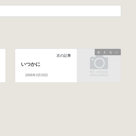
あ・え・な・い
次の記事
いつかに
2006年3月20日