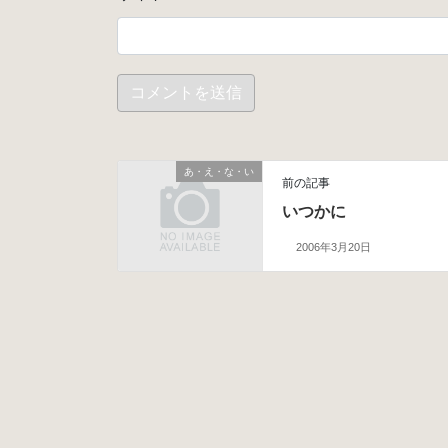
あ・え・な・い
前の記事
いつかに
2006年3月20日