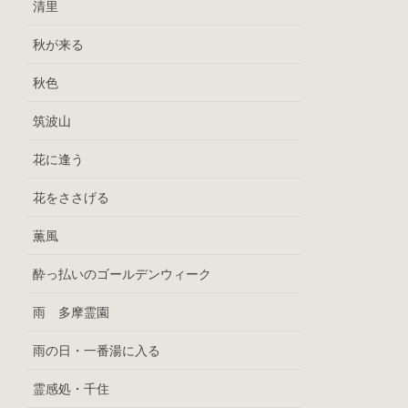
清里
秋が来る
秋色
筑波山
花に逢う
花をささげる
薫風
酔っ払いのゴールデンウィーク
雨 多摩霊園
雨の日・一番湯に入る
霊感処・千住