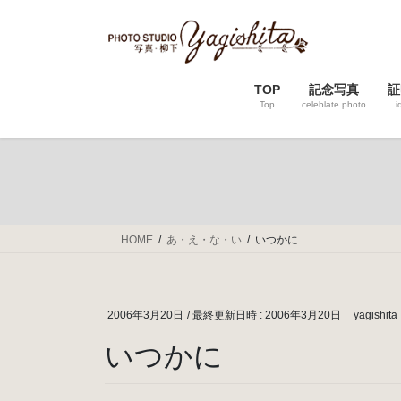
コ
ナ
ン
ビ
テ
ゲ
ン
ー
TOP
記念写真
証
ツ
シ
Top
celeblate photo
i
へ
ョ
ス
ン
キ
に
ッ
移
プ
動
HOME
あ・え・な・い
いつかに
2006年3月20日
/ 最終更新日時 :
2006年3月20日
yagishita
いつかに