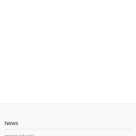
入口は1階でバリアフリー。車椅子やベビーカーでも安心してご利
用いただけます。子育て応援とうきょうパスポート協賛店・駐車
場あり(pm5:00まで）
News