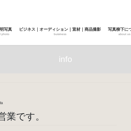
明写真
ビジネス｜オーディション｜宣材｜商品撮影
写真柳下に
d photo
buisiness
about us
info
ta
の営業です。