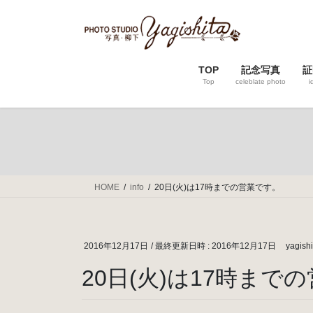
コ
ナ
ン
ビ
テ
ゲ
ン
ー
TOP
記念写真
証
ツ
シ
Top
celeblate photo
i
へ
ョ
ス
ン
キ
に
ッ
移
プ
動
HOME
info
20日(火)は17時までの営業です。
2016年12月17日
/ 最終更新日時 :
2016年12月17日
yagishi
20日(火)は17時まで