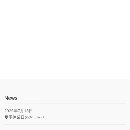
入口は1階でバリアフリー。車椅子やベビーカーでも安心してご利
用いただけます。子育て応援とうきょうパスポート協賛店・駐車
場あり(pm5:00まで）
News
2026年7月13日
夏季休業日のおしらせ