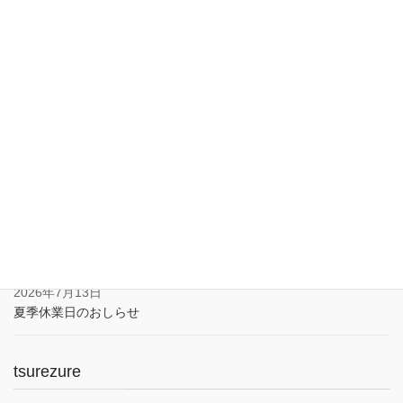
入口は1階でバリアフリー。車椅子やベビーカーでも安心してご利
用いただけます。子育て応援とうきょうパスポート協賛店・駐車
場あり(pm5:00まで）
News
2026年7月13日
夏季休業日のおしらせ
tsurezure